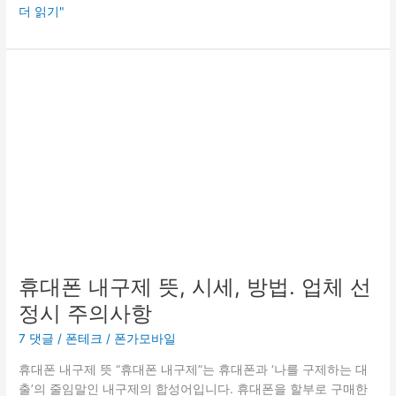
더 읽기"
휴
대
폰
내
구
제
뜻,
시
세,
방
법.
휴대폰 내구제 뜻, 시세, 방법. 업체 선
업
정시 주의사항
체
선
7 댓글
/
폰테크
/
폰가모바일
정
시
휴대폰 내구제 뜻 “휴대폰 내구제”는 휴대폰과 ‘나를 구제하는 대
주
출’의 줄임말인 내구제의 합성어입니다. 휴대폰을 할부로 구매한