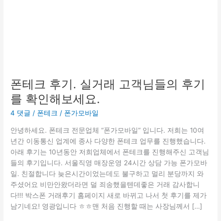
기.
실
거
래
고
객
님
폰테크 후기. 실거래 고객님들의 후기
들
를 확인해보세요.
의
후
4 댓글
/
폰테크
/
폰가모바일
기
를
안녕하세요. 폰테크 전문업체 “폰가모바일” 입니다. 저희는 10여
확
년간 이동통신 업계에 종사 다양한 폰테크 업무를 진행했습니다.
인
아래 후기는 10년동안 저희업체에서 폰테크를 진행해주신 고객님
해
들의 후기입니다. 서울직영 매장운영 24시간 상담 가능 폰가모바
보
일. 친절합니다 늦은시간이었는데도 불구하고 멀리 분당까지 와
세
주셨어요 비만안왔더라면 덜 죄송했을텐데좋은 거래 감사합니
요.
다!!! 박스폰 거래후기 홈페이지 새로 바뀌고 나서 첫 후기를 제가
남기네요! 영광입니다 ㅎㅎ맨 처음 진행할 때는 사장님께서 […]