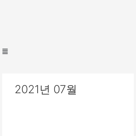
콘
텐
츠
로
건
너
뛰
Menu
기
2021년 07월
폰
테
크
후