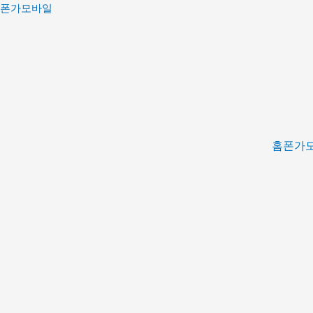
콘
폰가모바일
텐
츠
로
건
너
뛰
기
홈
폰가