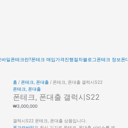
폰
테
크,
폰
대
출
갤
럭
시
모바일
폰테크란?
폰테크 매입가격
진행절차
블로그
폰테크 정보
폰
S22
수
량
홈
/
폰테크, 폰대출
/ 폰테크, 폰대출 갤럭시S22
폰테크, 폰대출
폰테크, 폰대출 갤럭시S22
₩
3,000,000
갤럭시S22 폰테크, 폰대출 상품입니다.
폰가모바일
은 최신 기기로 폰테크, 폰대출 서비스를 제