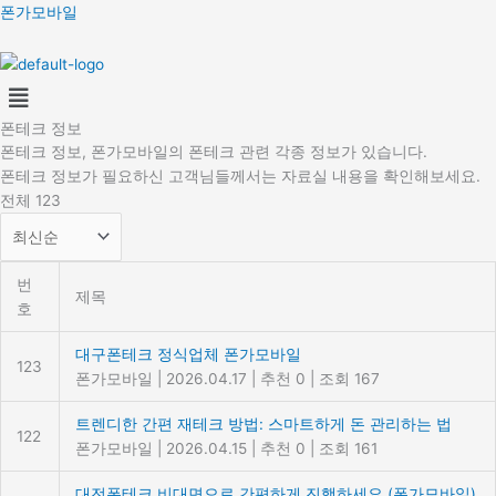
콘
폰가모바일
텐
츠
Menu
로
건
폰테크 정보
너
폰테크 정보, 폰가모바일의 폰테크 관련 각종 정보가 있습니다.
뛰
폰테크 정보가 필요하신 고객님들께서는 자료실 내용을 확인해보세요.
기
전체 123
번
제목
호
대구폰테크 정식업체 폰가모바일
123
폰가모바일
|
2026.04.17
|
추천 0
|
조회 167
트렌디한 간편 재테크 방법: 스마트하게 돈 관리하는 법
122
폰가모바일
|
2026.04.15
|
추천 0
|
조회 161
대전폰테크 비대면으로 간편하게 진행하세요 (폰가모바일)