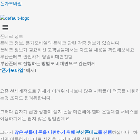
콘
폰가모바일
텐
츠
Menu
로
건
폰테크 정보
너
폰테크 정보, 폰가모바일의 폰테크 관련 각종 정보가 있습니다.
뛰
폰테크 정보가 필요하신 고객님들께서는 자료실 내용을 확인해보세요.
기
부산폰테크 안전하게 당일비대면진행
부산폰테크 진행하는 방법도 비대면으로 간단하게
"
폰가모바일
" 에서!
요즘 선세계적으로 경제가 어려워지다보니 많은 사람들이 적금을 마련하
는것 조차도 힘겨워합니다.
그러다 갑자기 급한 상황이 생겨 돈을 마련해야 할때 은행대출 서비스를
이용하기에는 쉽지 않은 방법인데요
그래서
많은 분들이 돈을 마련하기 위해
부산폰테크
를 진행
하십니다. 하
지만 이동하거나 따로 시간을 내기 어려운 상황에서