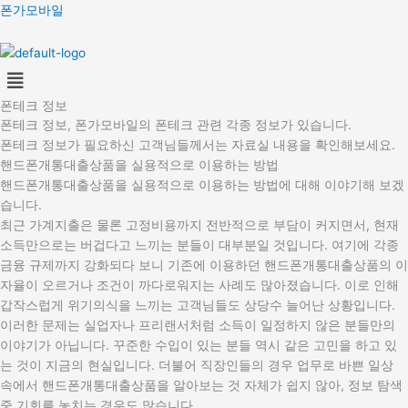
콘
폰가모바일
텐
츠
Menu
로
건
폰테크 정보
너
폰테크 정보, 폰가모바일의 폰테크 관련 각종 정보가 있습니다.
뛰
폰테크 정보가 필요하신 고객님들께서는 자료실 내용을 확인해보세요.
기
핸드폰개통대출상품을 실용적으로 이용하는 방법
핸드폰개통대출상품을 실용적으로 이용하는 방법에 대해 이야기해 보겠
습니다.
최근 가계지출은 물론 고정비용까지 전반적으로 부담이 커지면서, 현재
소득만으로는 버겁다고 느끼는 분들이 대부분일 것입니다. 여기에 각종
금융 규제까지 강화되다 보니 기존에 이용하던 핸드폰개통대출상품의 이
자율이 오르거나 조건이 까다로워지는 사례도 많아졌습니다. 이로 인해
갑작스럽게 위기의식을 느끼는 고객님들도 상당수 늘어난 상황입니다.
이러한 문제는 실업자나 프리랜서처럼 소득이 일정하지 않은 분들만의
이야기가 아닙니다. 꾸준한 수입이 있는 분들 역시 같은 고민을 하고 있
는 것이 지금의 현실입니다. 더불어 직장인들의 경우 업무로 바쁜 일상
속에서 핸드폰개통대출상품을 알아보는 것 자체가 쉽지 않아, 정보 탐색
중 기회를 놓치는 경우도 많습니다.