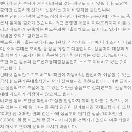
했다가 상환 부담이 커져 어려움을 겪는 경우도 적지 않습니다. 필요한
금액만 신중하게 선택해 신청하는 것이 바람직한 방법입니다.
빠른 진행과 간편한 절차도 장점이지만, 이용하는 금융사에 대해서도 충
분히 알아볼 필요가 있습니다. 최근 은행권 이용이 까다로워지자 이를 노
리고 과도하게 유혹하는 핸드폰개통대출업체들도 늘어나고 있기 때문에
각별한 주의가 필요합니다.
핸드폰개통대출은 무직자, 프리랜서, 직장인 등 대상에 따라 조건이 다르
며, 소액·휴대폰·모바일 등 상품 유형도 다양합니다. 상품마다 대상과 제
출 서류가 다르기 때문에 충분한 상담 후 진행하는 것을 권장드립니다.
또한 어떤 종류의 핸드폰개통대출상품인지 스스로 이해하고 있는 것이
중요합니다.
인터넷 검색만으로도 비교와 확인이 가능하니, 안전하게 이용할 수 있는
공식 핸드폰개통대출사인지 먼저 살펴보시길 추천드립니다. 이번 글에서
는 실질적으로 도움이 될 수 있는 대안을 중심으로 살펴봤으며, 신용도에
대해 과도하게 걱정하지 않으셔도 됩니다.
비교를 통해 조건을 확인하고 상환 일정까지 미리 알아볼 수 있으니, 여
유 있는 시간에 홈페이지를 통해 천천히 살펴보시길 권해드립니다. 또한
100만 원, 300만 원과 같은 소액 상품부터 단기간 상품, 1,000만 원,
3,000만 원 등 비교적 큰 금액까지 다양한 선택지가 있으니 너무 좌절하
지 마시고 편하게 문의해 보시기 바랍니다.